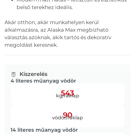
belső terekhez ideális.
Akár otthon, akár munkahelyen kerül
alkalmazásra, az Alaska Max megbízható
választás azoknak, akik tartós és dekoratív
megoldást keresnek.
Kiszerelés
4 literes műanyag vödör
543
kg/raklap
90
vödör/raklap
14 literes műanyag vödör