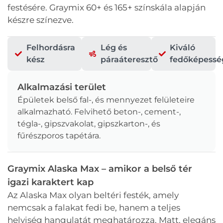
festésére. Graymix 60+ és 165+ színskála alapján
készre színezve.
Felhordásra
Lég és
Kiváló
kész
páraáteresztő
fedőképessé
Alkalmazási terület
Épületek belső fal-, és mennyezet felületeire
alkalmazható. Felvihető beton-, cement-,
tégla-, gipszvakolat, gipszkarton-, és
fűrészporos tapétára.
Graymix Alaska Max – amikor a belső tér
igazi karaktert kap
Az Alaska Max olyan beltéri festék, amely
nemcsak a falakat fedi be, hanem a teljes
helyiség hangulatát meghatározza. Matt, elegáns