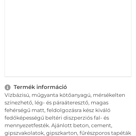
Termék információ
Vízbázisú, műgyanta kötőanyagú, mérsékelten
színezhető, lég- és páraáteresztő, magas
fehérségű matt, feldolgozásra kész kiváló
fedőképességű beltéri diszperziós fal- és
mennyezetfesték. Ajánlott beton, cement,
gipszvakolatok, gipszkarton, fűrészporos tapéták