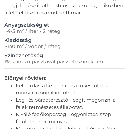
megjelenése időtlen stílust kölcsönöz, miközben
a felület tiszta és rendezett marad.
Anyagszükséglet
2
~4-5 m
/ liter / 2 réteg
Kiadósság
2
~140 m
/ vödör / réteg
Színezhetőség
1% színező pasztával pasztell színekben
Előnyei röviden:
Felhordásra kész – nincs előkészület, a
munka azonnal indulhat.
Lég- és páraáteresztő – segít megőrizni a
falak természetes állapotát.
Kiváló fedőképesség – egyenletes, szép
felületet eredményez.
Modern matt hatás – letisztult és esztétikus