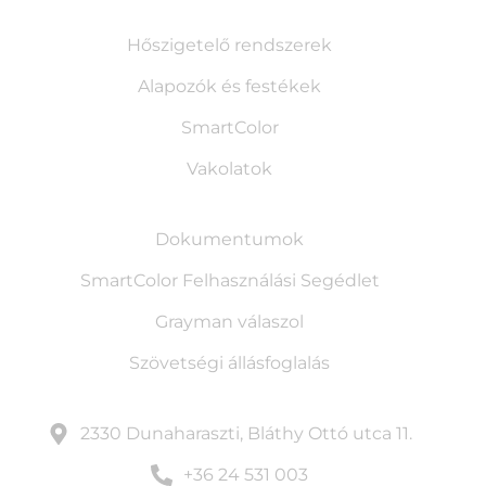
Termékeink
Hőszigetelő rendszerek
Alapozók és festékek
SmartColor
Vakolatok
Műszaki támogatás
Dokumentumok
SmartColor Felhasználási Segédlet
Grayman válaszol
Szövetségi állásfoglalás
Kapcsolat
2330 Dunaharaszti, Bláthy Ottó utca 11.
+36 24 531 003