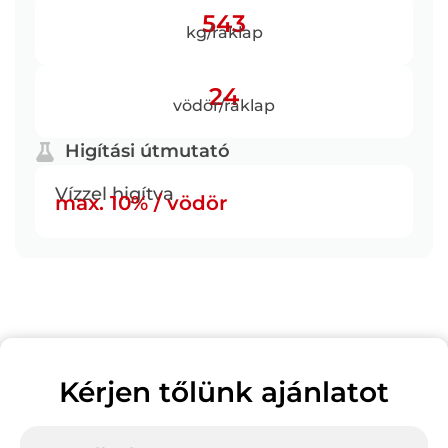
543
kg/raklap
24
vödör/raklap
Higítási útmutató
Vízzel higítva
max. 10% / vödör
Kérjen tőlünk ajánlatot