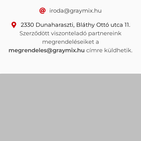
iroda@graymix.hu
2330 Dunaharaszti, Bláthy Ottó utca 11.
Szerződött viszonteladó partnereink
megrendeléseiket a
megrendeles@graymix.hu
címre küldhetik.