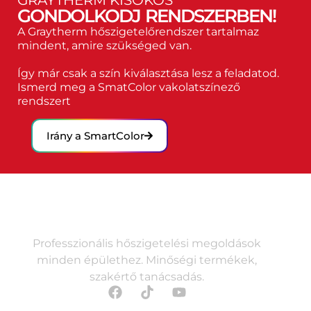
GRAYTHERM KISOKOS
GONDOLKODJ RENDSZERBEN!
A Graytherm hőszigetelőrendszer tartalmaz
mindent, amire szükséged van.
Így már csak a szín kiválasztása lesz a feladatod.
Ismerd meg a SmatColor vakolatszínező
rendszert
Irány a SmartColor
Professzionális hőszigetelési megoldások
minden épülethez. Minőségi termékek,
szakértő tanácsadás.